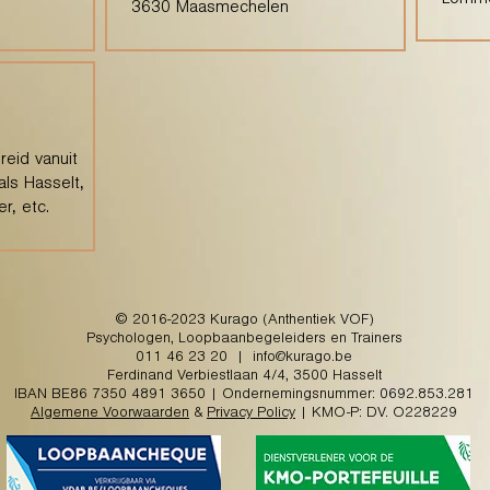
Lomm
3630 Maasmechelen
eid vanuit
als Hasselt,
r, etc.
© 2016-2023 Kurago (Anthentiek VOF)
Psychologen, Loopbaanbegeleiders en Trainers
011 46 23 20
|
info@kurago.be
Ferdinand Verbiestlaan 4/4, 3500 Hasselt
IBAN BE86 7350 4891 3650 | Ondernemingsnummer: 0692.853.281
Algemene Voorwaarden
&
Privacy Policy
| KMO-P: DV. O228229