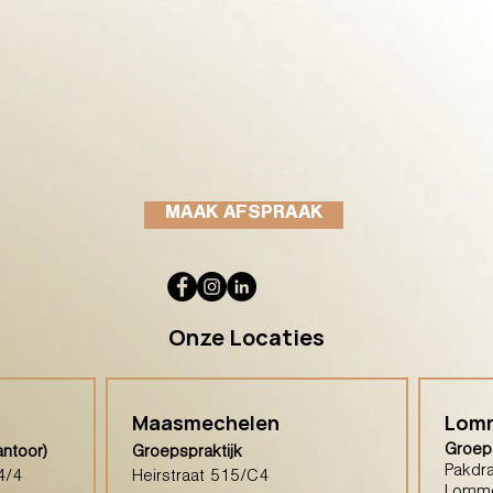
MAAK AFSPRAAK
Onze Locaties
Maasmechelen
Lom
Groeps
antoor)
Groepspraktijk
Pakdra
4/4
Heirstraat 515/C4