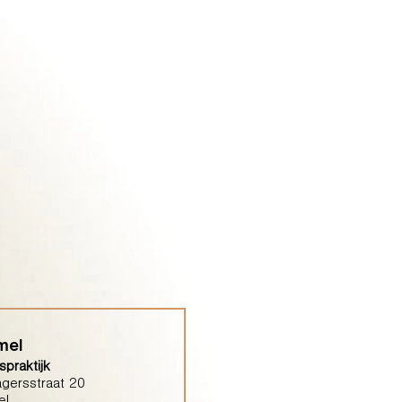
mel
praktijk
gersstraat 20