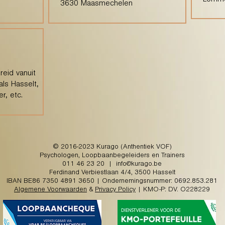
Lomm
3630 Maasmechelen
eid vanuit
als Hasselt,
r, etc.
© 2016-2023 Kurago (Anthentiek VOF)
Psychologen, Loopbaanbegeleiders en Trainers
011 46 23 20
|
info@kurago.be
Ferdinand Verbiestlaan 4/4, 3500 Hasselt
IBAN BE86 7350 4891 3650 | Ondernemingsnummer: 0692.853.281
Algemene Voorwaarden
&
Privacy Policy
| KMO-P: DV. O228229