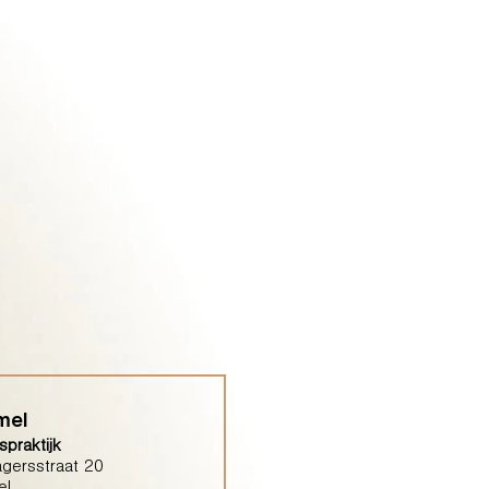
mel
praktijk
gersstraat 20