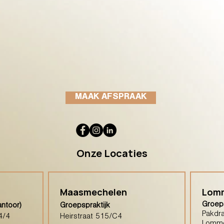
MAAK AFSPRAAK
Onze Locaties
Maasmechelen
Lom
Groeps
antoor)
Groepspraktijk
Pakdra
4/4
Heirstraat 515/C4