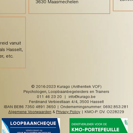
Lomm
3630 Maasmechelen
eid vanuit
als Hasselt,
r, etc.
© 2016-2023 Kurago (Anthentiek VOF)
Psychologen, Loopbaanbegeleiders en Trainers
011 46 23 20
|
info@kurago.be
Ferdinand Verbiestlaan 4/4, 3500 Hasselt
IBAN BE86 7350 4891 3650 | Ondernemingsnummer: 0692.853.281
Algemene Voorwaarden
&
Privacy Policy
| KMO-P: DV. O228229