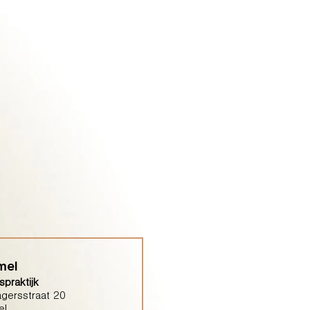
mel
praktijk
gersstraat 20