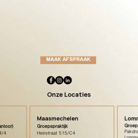
MAAK AFSPRAAK
Onze Locaties
Maasmechelen
Lom
Groeps
antoor)
Groepspraktijk
Pakdra
4/4
Heirstraat 515/C4