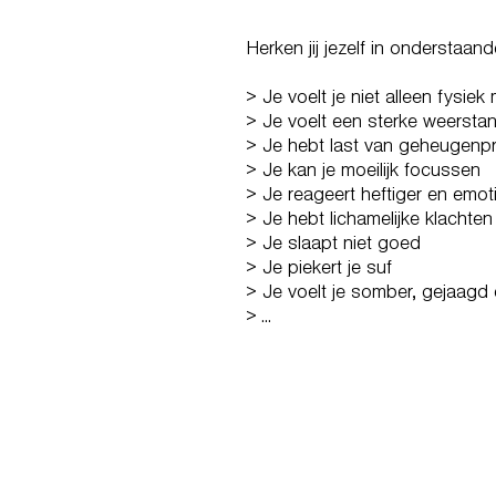
Herken jij jezelf in onderstaan
> Je voelt je niet alleen fysie
> Je voelt een sterke weersta
> Je hebt last van geheugenp
> Je kan je moeilijk focussen
> Je reageert heftiger en emot
> Je hebt lichamelijke klachte
> Je slaapt niet goed
> Je piekert je suf
> Je voelt je somber, gejaagd e
> ...
BURN-OUT HA
BEING HU