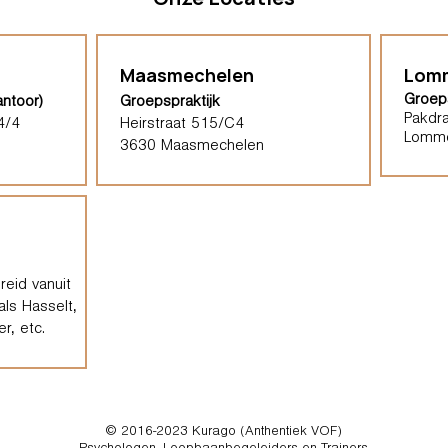
Maasmechelen
Lom
Groeps
antoor)
Groepspraktijk
Pakdra
4/4
Heirstraat 515/C4
Lomm
3630 Maasmechelen
eid vanuit
als Hasselt,
r, etc.
© 2016-2023 Kurago (Anthentiek VOF)