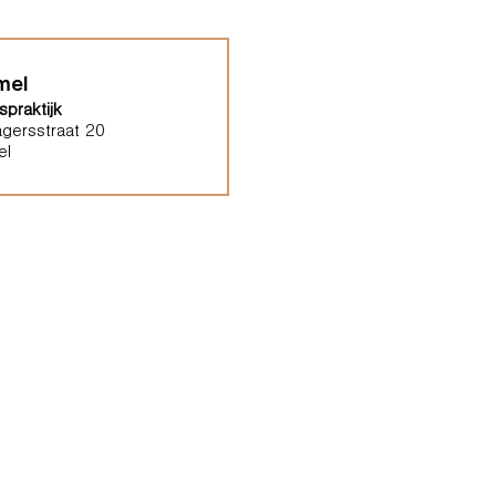
mel
praktijk
gersstraat 20
el