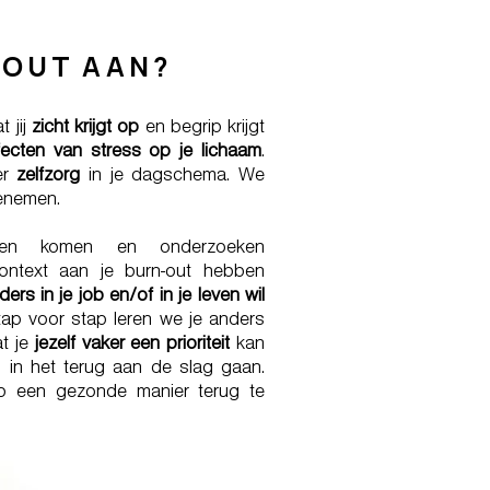
-OUT AAN?
t jij
zicht krijgt op
en begrip krijgt
fecten van stress op je lichaam
.
er
zelfzorg
in je dagschema. We
oenemen.
en komen en onderzoeken
ntext aan je burn-out hebben
ders in je job en/of in je leven wil
ap voor stap leren we je anders
t je
jezelf vaker een prioriteit
kan
 in het terug aan de slag gaan.
p een gezonde manier terug te