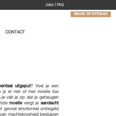
Jobs
|
FAQ
MAAK AFSPRAAK
CONTACT
entaal uitgeput
? Voel je een
e je er niet of met moeite toe
Je valt je op dat je geheugen
otste
moeite
vergt je
aandacht
et gevoel emotioneel ontregeld
el van machteloosheid besluipen