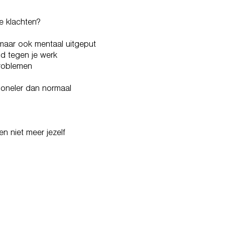
de klachten?
k maar ook mentaal uitgeput
nd tegen je werk
roblemen
ioneler dan normaal
n
n niet meer jezelf
PPENS WHEN YOU AVOID
MAN FOR TOO LONG