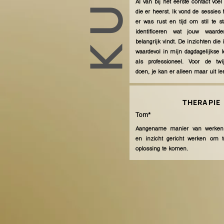
Al van bij het eerste contact voel
die er heerst. Ik vond de sessie
er was rust en tijd om stil te sta
identificeren wat jouw waarde
belangrijk vindt. De inzichten die 
waardevol in mijn dagdagelijkse l
als professioneel. Voor de twi
doen, je kan er alleen maar uit le
THERAPIE
Tom*
Aangename manier van werken, z
en inzicht gericht werken om t
oplossing te komen.