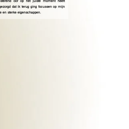
isterend oor op het juiste moment heeft
gezorgd dat ik terug ging focussen op mijn
ve en sterke eigenschappen.