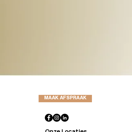
MAAK AFSPRAAK
Onze Locaties