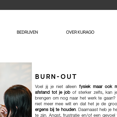
BEDRIJVEN
OVER KURAGO
BURN-OUT
Voel jij je niet alleen
fysiek maar ook m
afstand tot je job
of sterker zelfs, kan j
brengen om nog naar het werk te gaan? 
niet meer mee wilt en dat het je de gro
ergens bij te houden
. Daarnaast heb je h
te zijn. Angst, frustratie en/of een gevo