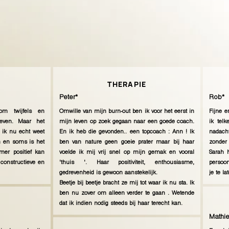
THERAPIE
Peter*
Rob*
m twijfels en
Omwille van mijn burn-out ben ik voor het eerst in
Fijne e
even. Maar het
mijn leven op zoek gegaan naar een goede coach.
ik tel
 ik nu echt weet
En ik heb die gevonden.. een topcoach : Ann ! Ik
nadach
en en soms is het
ben van nature geen goeie prater maar bij haar
zonder 
mer positief kan
voelde ik mij vrij snel op mijn gemak en vooral
Sarah h
 constructieve en
'thuis '. Haar positiviteit, enthousiasme,
persoon
gedrevenheid is gewoon aanstekelijk.
je te l
Beetje bij beetje bracht ze mij tot waar ik nu sta. Ik
ben nu zover om alleen verder te gaan . Wetende
dat ik indien nodig steeds bij haar terecht kan.
Mathie