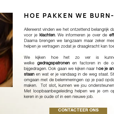
HOE PAKKEN WE BURN
Allereerst vinden we het ontzettend belangrijk da
voor je
klachten
. We informeren je over de
ef
Daarna brengen we langzaam maar zeker me
helpen je vertragen zodat je draagkracht kan t
We kijken hoe het zo ver is kunn
welke
gedragspatronen
en factoren in de co
bijgedragen. Ook gaan we kijken naar h
oe je an
staan
en wat er je vandaag in de weg staat. St
omgaan met de belemmeringen op je pad opda
maken. Tot slot, kunnen we jou ondersteunen
Met loopbaanbegeleiding helpen we je om o
keren in je oude of in een nieuwe job.
CONTACTEER ONS