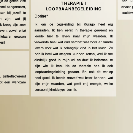
 je de goede vibe
Een lu
THERAPIE |
s heel aangenaam,
ervoor 
LOOPBAANBEGELEIDING
an bij jezelf, te
positie
Dorine*
n zijn, wat jij
Ik kan de begeleiding bij Kurago heel erg
ik kreeg zijn zeer
aanraden. Ik ben eerst in therapie geweest en
even, zowel privé
leerde hier te leven naar mijn waarden. Ik
jfelaars, gewoon
verwerkte heel wat oud verdriet waardoor er ruimte
ren!
kwam voor wat ik belangrijk vind in het leven. Zo
heb ik heel wat stappen kunnen zetten, voel ik me
eindelijk goed in mijn vel en durf ik helemaal te
zijn wie ik ben. Na de therapie heb ik ook
loopbaanbegeleiding gedaan. En ook dit verliep
elfreflecterend
heel goed. Ik leerde mezelf wat beter kennen, wat
ot een werkbare
zijn mijn waarden, wat geeft mij energie, welke
persoonlijkheidstype ben ik.