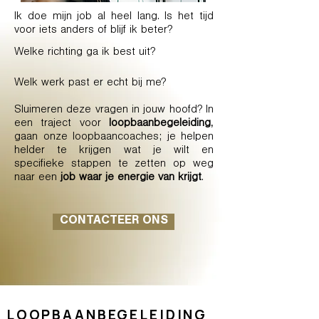
Ik doe mijn job al heel lang. Is het tijd
voor iets anders of blijf ik beter?
Welke richting ga ik best uit?
Welk werk past er echt bij me?
Sluimeren deze vragen in jouw hoofd? In
een traject voor
loopbaanbegeleiding
,
gaan onze loopbaancoaches; je helpen
helder te krijgen wat je wilt en
specifieke stappen te zetten op weg
naar een
job waar je energie van krijgt
.
CONTACTEER ONS
LOOPBAANBEGELEIDING