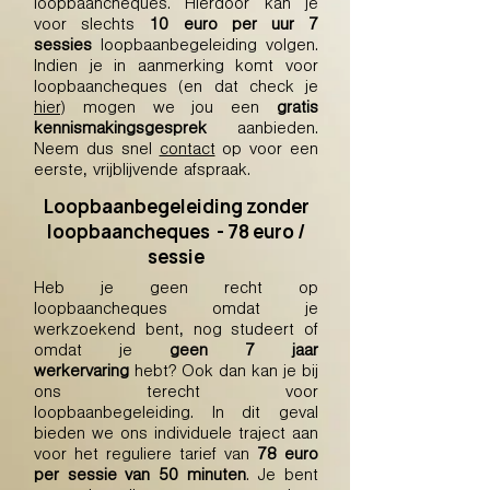
loopbaancheques. Hierdoor kan je
voor slechts
10 euro per uur 7
sessies
loopbaanbegeleiding volgen.
Indien je in aanmerking komt voor
loopbaancheques (en dat check je
hier
) mogen we jou een
gratis
kennismakingsgesprek
aanbieden.
Neem dus snel
contact
op voor een
eerste, vrijblijvende afspraak.
Loopbaanbegeleiding zonder
loopbaancheques - 78 euro /
sessie
Heb je geen recht op
loopbaancheques omdat je
werkzoekend bent, nog studeert of
omdat je
geen 7 jaar
werkervaring
hebt? Ook dan kan je bij
ons terecht voor
loopbaanbegeleiding. In dit geval
bieden we ons individuele traject aan
voor het reguliere tarief van
78 euro
per sessie van 50 minuten
. Je bent