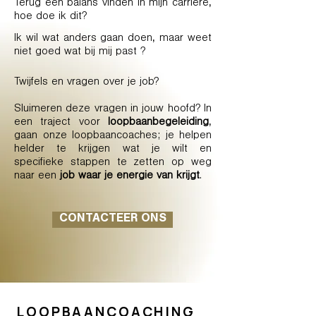
Terug een balans vinden in mijn carrière,
hoe doe ik dit?
Ik wil wat anders gaan doen, maar weet
niet goed wat bij mij past ?
Twijfels en vragen over je job?
Sluimeren deze vragen in jouw hoofd? In
een traject voor
loopbaanbegeleiding
,
gaan onze loopbaancoaches; je helpen
helder te krijgen wat je wilt en
specifieke stappen te zetten op weg
naar een
job waar je energie van krijgt
.
CONTACTEER ONS
LOOPBAANCOACHING