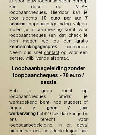
je voor jouw loopbaantraject beroep
kan doen op VDAB
loopbaancheques. Hierdoor kan je
voor slechts
10 euro per uur 7
sessies
loopbaanbegeleiding volgen.
Indien je in aanmerking komt voor
loopbaancheques (en dat check je
hier
) mogen we jou een
gratis
kennismakingsgesprek
aanbieden.
Neem dus snel
contact
op voor een
eerste, vrijblijvende afspraak.
Loopbaanbegeleiding zonder
loopbaancheques - 78 euro /
sessie
Heb je geen recht op
loopbaancheques omdat je
werkzoekend bent, nog studeert of
omdat je
geen 7 jaar
werkervaring
hebt? Ook dan kan je bij
ons terecht voor
loopbaanbegeleiding. In dit geval
bieden we ons individuele traject aan