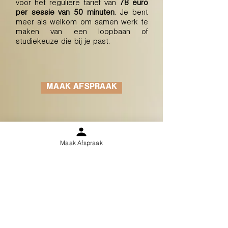
voor het reguliere tarief van
78 euro
per sessie van 50 minuten
. Je bent
meer als welkom om samen werk te
maken van een loopbaan of
studiekeuze die bij je past.
MAAK AFSPRAAK
Maak Afspraak
Onze Locaties
Hasselt
Groepspraktijk (Hoofdkantoor)
Ferdinand Verbiestlaan 4/4