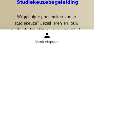
Studiekeuzebegeleiding
Wil jij hulp bij het maken van je 
studiekeuze? Jezelf leren en jouw 
ideale studierichting leren kennen? Wil 
je dit graag leren in een volledig en 
Maak Afspraak
efficiënt traject? Dan is onze DIY 
Studiekeuzebegeleiding vast iets voor 
jou! Prijs: 29,95 euro
Bestel nu
Heb je vragen over dit online traject of
heb je nood aan een gesprek met één
van onze studiekeuzebegeleiders?
Contacteer ons dan via