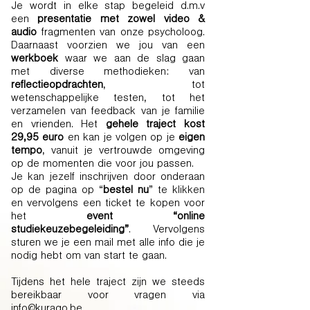
Je wordt in elke stap begeleid d.m.v
een
presentatie met zowel video &
audio
fragmenten van onze psycholoog.
Daarnaast voorzien we jou van een
werkboek
waar we aan de slag gaan
met diverse methodieken: van
reflectieopdrachten
, tot
wetenschappelijke testen, tot het
verzamelen van feedback van je familie
en vrienden. Het
gehele traject kost
29,95 euro
en kan je volgen op je
eigen
tempo
, vanuit je vertrouwde omgeving
op de momenten die voor jou passen.
Je kan jezelf inschrijven door onderaan
op de pagina op “
bestel nu
” te klikken
en vervolgens een ticket te kopen voor
het
event “online
studiekeuzebegeleiding”
. Vervolgens
sturen we je een mail met alle info die je
nodig hebt om van start te gaan.
Tijdens het hele traject zijn we steeds
bereikbaar voor vragen via
info@kurago.be
.