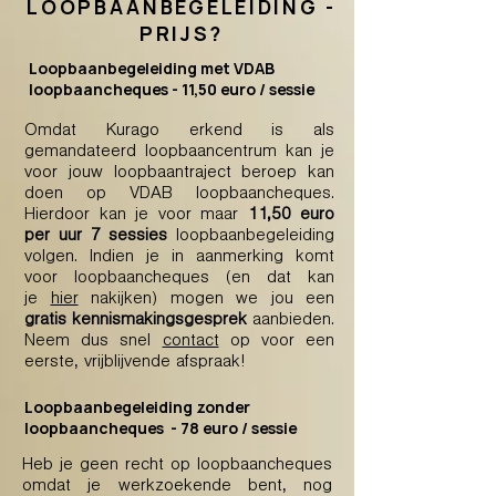
LOOPBAANBEGELEIDING -
PRIJS?
Loopbaanbegeleiding met VDAB
loopbaancheques - 11,50 euro / sessie
Omdat Kurago erkend is als
gemandateerd loopbaancentrum kan je
voor jouw loopbaantraject beroep kan
doen op VDAB loopbaancheques.
Hierdoor kan je voor maar
11,50 euro
per uur 7 sessies
loopbaanbegeleiding
volgen. Indien je in aanmerking komt
voor loopbaancheques (en dat kan
je
hier
nakijken
) mogen we jou een
gratis kennismakingsgesprek
aanbieden.
Neem dus snel
contact
op voor een
eerste, vrijblijvende afspraak!
Loopbaanbegeleiding zonder
loopbaancheques - 78 euro / sessie
Heb je geen recht op loopbaancheques
omdat je werkzoekende bent, nog