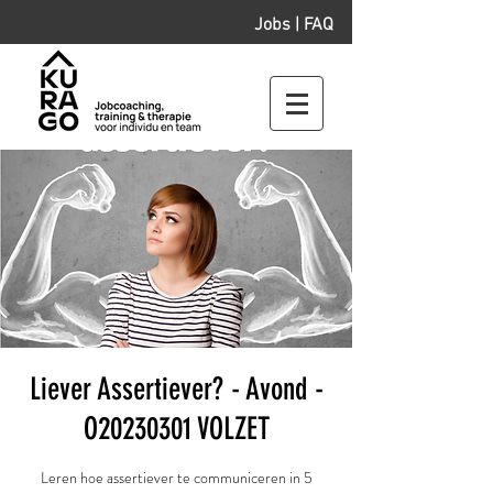
Jobs
|
FAQ
Liever Assertiever? - Avond -
O20230301 VOLZET
Leren hoe assertiever te communiceren in 5