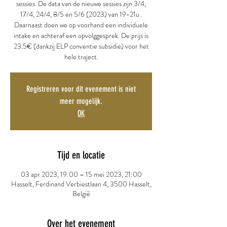
sessies. De data van de nieuwe sessies zijn 3/4,
17/4, 24/4, 8/5 en 5/6 (2023) van 19-21u .
Daarnaast doen we op voorhand een individuele
intake en achteraf een opvolggesprek. De prijs is
23.5€ (dankzij ELP conventie subsidie) voor het
hele traject.
Registreren voor dit evenement is niet
meer mogelijk.
OK
Tijd en locatie
03 apr 2023, 19:00 – 15 mei 2023, 21:00
Hasselt, Ferdinand Verbiestlaan 4, 3500 Hasselt,
België
Over het evenement