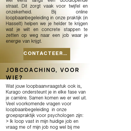
wel eens langs een doodlopende
straat. Dit zorgt vaak voor twijfel en
onzekerheid. Bij online
loopbaanbegeleiding in onze praktijk (in
Hasselt) helpen we je helder te krijgen
wat je wilt en concrete stappen te
zetten op weg naar een job waar je
energie van krijgt.
CONTACTEER ONS
JOBCOACHING, VOOR
WIE?
Wat jouw loopbaanvraagstuk ook is,
Kurago ondersteunt je in elke fase van
je carrière. Samen komen we er wel uit.
Veel voorkomende vragen voor
loopbaanbegeleiding in onze
groepspraktijk voor psychologen zijn:
> Ik loop vast in mijn huidige job en
vraag me of mijn job nog wel bij me