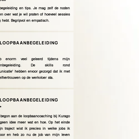
eus*
begeleiding en tips. Je mag zelf de noden
n over wat je wil praten of hoeveel sessies
g hebt. Begripvol en empatisch.
LOOPBAANBEGELEIDING
b enorm veel geleerd tijdens mijn
aanbegeleiding. De skills rond
nicatie' hebben ervoor gezorgd dat ik met
lfvertrouwen op de werkvloer sta.
LOOPBAANBEGELEIDING
*
 begon aan de loopbaancoaching bij Kurago
 geen idee meer wat en hoe. Op het einde
n traject wist ik precies in welke jobs ik
hoor en heb zo nu de job van mijn leven