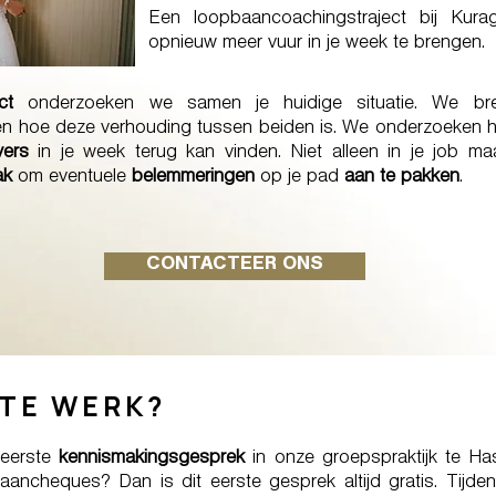
Een loopbaancoachingstraject bij Kur
opnieuw meer vuur in je week te brengen.
ct
onderzoeken we samen je huidige situatie. We bre
ijken hoe deze verhouding tussen beiden is. We onderzoeken
ers
in je week terug kan vinden. Niet alleen in je job ma
ak
om eventuele
belemmeringen
op je pad
aan te pakken
.
CONTACTEER ONS
TE WERK?
 eerste
kennismakingsgesprek
in onze groepspraktijk te Has
ncheques? Dan is dit eerste gesprek altijd gratis. Tijden