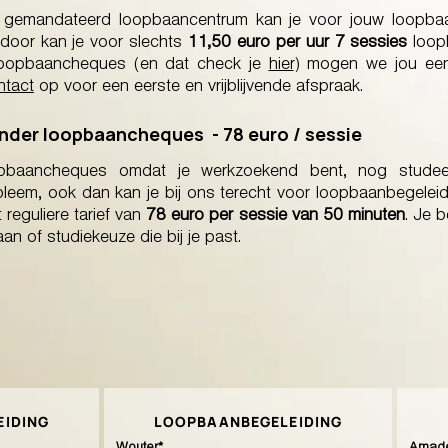
 gemandateerd loopbaancentrum kan je voor jouw loopba
oor kan je voor slechts
11,50 euro per uur 7 sessies
loopb
 loopbaancheques (en dat check je
hier
) mogen we jou e
ntact
op voor een eerste en vrijblijvende afspraak.
der loopbaancheques - 78 euro / sessie
pbaancheques omdat je werkzoekend bent, nog stude
eem, ook dan kan je bij ons terecht voor loopbaanbegeleidi
t reguliere tarief van
78 euro per sessie van 50 minuten
. Je 
n of studiekeuze die bij je past.
IDING
LOOPBAANBEGELEIDING