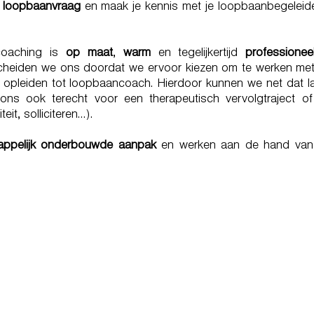
e
loopbaanvraag
en maak je kennis met je loopbaanbegeleid
oaching is
op maat
,
warm
en tegelijkertijd
professionee
cheiden we ons doordat we ervoor kiezen om te werken me
opleiden tot loopbaancoach. Hierdoor kunnen we net dat l
ons ook terecht voor een therapeutisch vervolgtraject o
teit, solliciteren…).
appelijk onderbouwde aanpak
en werken aan de hand van
DO EITHER GIVE YOU ENERGY
YOU. CHOOSE WISELY