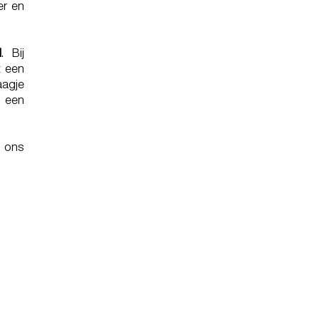
er en
l
. Bij
t een
aagje
f een
 ons