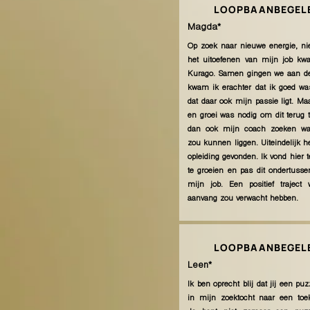
LOOPBAANBEGELE
Magda*
Op zoek naar nieuwe energie, ni
het uitoefenen van mijn job kwa
Kurago. Samen gingen we aan de
kwam ik erachter dat ik goed wa
dat daar ook mijn passie ligt. Maa
en groei was nodig om dit terug t
dan ook mijn coach zoeken waa
zou kunnen liggen. Uiteindelijk 
opleiding gevonden. Ik vond hier t
te groeien en pas dit ondertusse
mijn job. Een positief traject 
aanvang zou verwacht hebben.
LOOPBAANBEGELE
Leen*
Ik ben oprecht blij dat jij een pu
in mijn zoektocht naar een toek