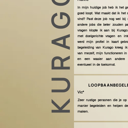
KURAGO
Hanne*
In mijn huidige job heb ik het ge
goed loopt. Wat maakt dat ik het
vind? Past deze job nog wel bij 
andere jobs die beter zouden p
vragen klopte ik aan bij Kurago.
met doelgerichte vragen en int
werd mijn profiel in kaart gebr
begeleiding van Kurago kreeg ik
van mezelf, mijn functioneren in
en een waaier aan andere w
eventueel in de toekomst.
LOOPBAANBEGELE
Vic*
Zeer rustige personen die je o
manier begeleiden en helpen de
maken.