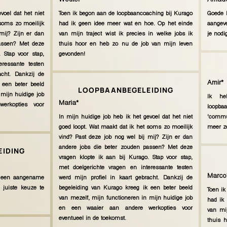
Wouter*
Amad
voel dat het niet
Toen ik begon aan de loopbaancoaching bij Kurago
Goede 
 soms zo moeilijk
had ik geen idee meer wat en hoe. Op het einde
aangeve
mij? Zijn er dan
van mijn traject wist ik precies in welke jobs ik
je nodi
assen? Met deze
thuis hoor en heb zo nu de job van mijn leven
 Stap voor stap,
gevonden!
eressante testen
acht. Dankzij de
Amir*
 een beter beeld
LOOPBAANBEGELEIDING
 mijn huidige job
Ik he
Maria*
erkopties voor
loopb
In mijn huidige job heb ik het gevoel dat het niet
'commu
goed loopt. Wat maakt dat ik het soms zo moeilijk
meer ze
vind? Past deze job nog wel bij mij? Zijn er dan
andere jobs die beter zouden passen? Met deze
IDING
vragen klopte ik aan bij Kurago. Stap voor stap,
met doelgerichte vragen en interessante testen
Marco
p een aangename
werd mijn profiel in kaart gebracht. Dankzij de
 juiste keuze te
begeleiding van Kurago kreeg ik een beter beeld
Toen ik
van mezelf, mijn functioneren in mijn huidige job
had ik
en een waaier aan andere werkopties voor
van mij
eventueel in de toekomst.
thuis 