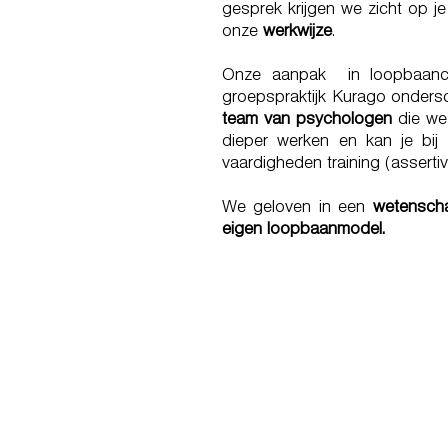
gesprek krijgen we zicht op j
onze
werkwijze
.
Onze aanpak in loopbaanc
groepspraktijk Kurago onders
team van psychologen
die we 
dieper werken en kan je bij 
vaardigheden training (assertivi
We geloven in een
wetensch
eigen loopbaanmodel.
THE THINGS YOU 
OR DRAIN 