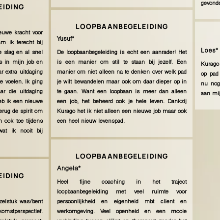
gevond
IDING
LOOPBAANBEGELEIDING
euwe kracht voor
Yusuf*
m ik terecht bij
Loes*
 slag en al snel
De loopbaanbegeleiding is echt een aanrader! Het
s in mijn job en
is een manier om stil te staan bij jezelf. Een
Kurago 
r extra uitdaging
manier om niet alleen na te denken over welk pad
op pad
e voelen. Ik ging
je wilt bewandelen maar ook om daar dieper op in
nu nog
r die uitdaging
te gaan. Want een loopbaan is meer dan alleen
aan mij
heb ik een nieuwe
een job, het beheerd ook je hele leven. Dankzij
erug de spirit om
Kurago het ik niet alleen een nieuwe job maar ook
n ook toe tijdens
een heel nieuw levenspad.
wat ik nooit bij
LOOPBAANBEGELEIDING
Angela*
IDING
Heel fijne coaching in het traject
loopbaanbegeleiding met veel ruimte voor
zzelstuk was/bent
persoonlijkheid en eigenheid mbt client en
omstperspectief.
werkomgeving. Veel openheid en een mooie