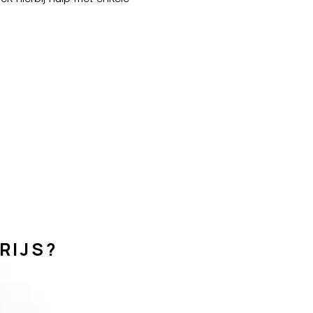
ek hierbij hulp met enkele
RIJS?