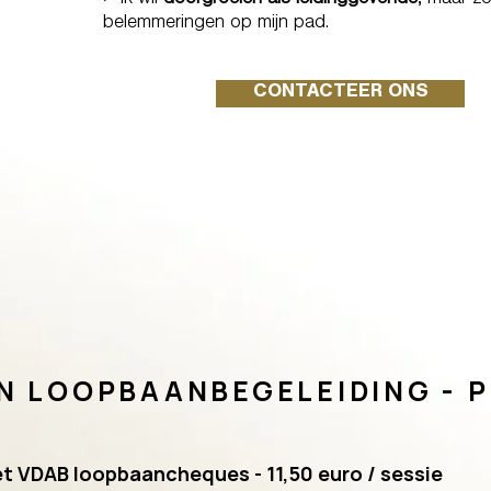
> Ik wil
doorgroeien als leidinggevende
, maar zo
belemmeringen op mijn pad.
CONTACTEER ONS
N LOOPBAANBEGELEIDING - P
 VDAB loopbaancheques - 11,50 euro / sessie