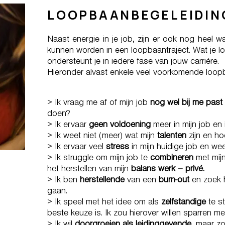
LOOPBAANBEGELEIDING
Naast energie in je job, zijn er ook nog heel 
kunnen worden in een loopbaantraject. Wat je 
ondersteunt je in iedere fase van jouw carrière.
Hieronder alvast enkele veel voorkomende loop
> Ik vraag me af of mijn job
nog wel bij me past
doen?
> Ik ervaar
geen voldoening
meer in mijn job en 
> Ik weet niet (meer) wat mijn
talenten
zijn en ho
> Ik ervaar veel
stress
in mijn huidige job en we
> Ik struggle om mijn job te
combineren
met mijn
het herstellen van mijn
balans werk – privé.
> Ik ben
herstellende
van een
burn-out
en zoek h
gaan.
> Ik speel met het idee om als
zelfstandige
te st
beste keuze is. Ik zou hierover willen sparren 