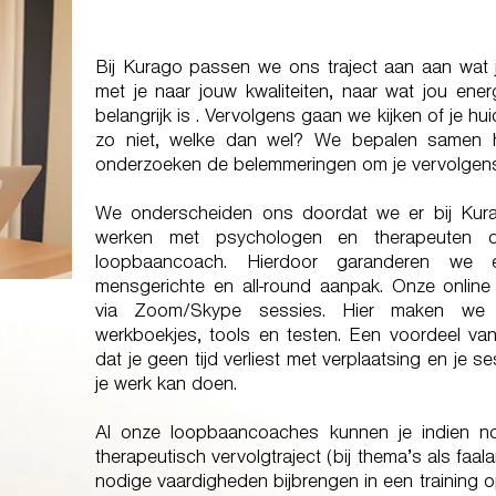
Bij Kurago passen we ons traject aan aan wat j
met je naar jouw kwaliteiten, naar wat jou ene
belangrijk is . Vervolgens gaan we kijken of je hui
zo niet, welke dan wel? We bepalen samen ho
onderzoeken de belemmeringen om je vervolgens
We onderscheiden ons doordat we er bij Kur
werken met psychologen en therapeuten di
loopbaancoach. Hierdoor garanderen we ee
mensgerichte en all-round aanpak. Onze onlin
via Zoom/Skype sessies. Hier maken we 
werkboekjes, tools en testen. Een voordeel van
dat je geen tijd verliest met verplaatsing en je se
je werk kan doen.
Al onze loopbaancoaches kunnen je indien n
therapeutisch vervolgtraject (bij thema’s als faal
nodige vaardigheden bijbrengen in een training op m