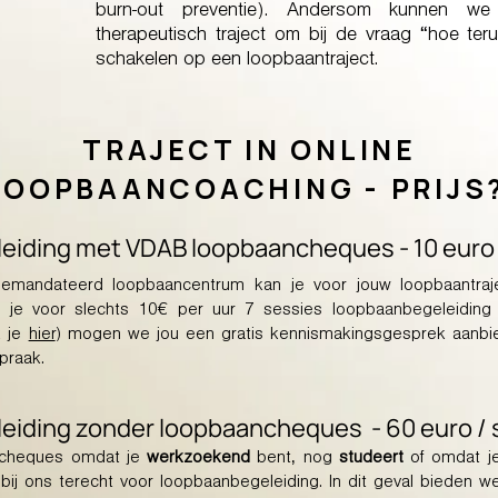
burn-out preventie). Andersom kunnen we
therapeutisch traject om bij de vraag “hoe te
schakelen op een loopbaantraject.
TRAJECT IN ONLINE
LOOPBAANCOACHING - PRIJS
eiding met VDAB loopbaancheques - 10 euro 
gemandateerd loopbaancentrum kan je voor jouw loopbaantr
 je voor slechts 10€ per uur 7 sessies loopbaanbegeleiding 
k je
hier
) mogen we jou een gratis kennismakingsgesprek aanb
spraak.
eiding zonder loopbaancheques - 60 euro / 
ncheques omdat je
werkzoekend
bent, nog
studeert
of omdat 
j ons terecht voor loopbaanbegeleiding. In dit geval bieden we 