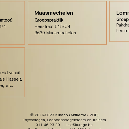
Maasmechelen
Lom
Groeps
antoor)
Groepspraktijk
Pakdra
4/4
Heirstraat 515/C4
Lomm
3630 Maasmechelen
eid vanuit
als Hasselt,
r, etc.
© 2016-2023 Kurago (Anthentiek VOF)
Psychologen, Loopbaanbegeleiders en Trainers
011 46 23 20
|
info@kurago.be