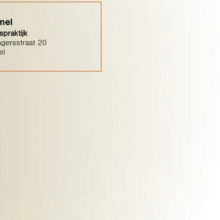
mel
praktijk
gersstraat 20
el