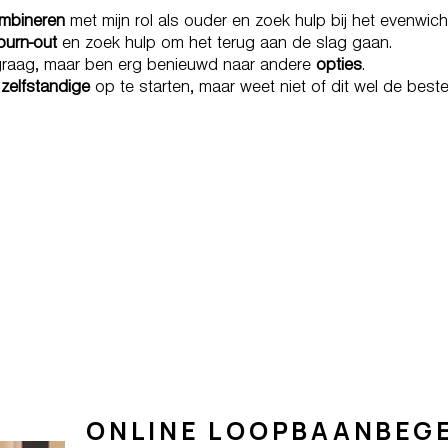
mbineren
met mijn rol als ouder en zoek hulp bij het evenwic
burn-out
en zoek hulp om het terug aan de slag gaan.
l graag, maar ben erg benieuwd naar andere
opties
.
s
zelfstandige
op te starten, maar weet niet of dit wel de beste 
HING WHEN A CAREER AND A
COME TOGETHER
ONLINE LOOPBAANBEGE