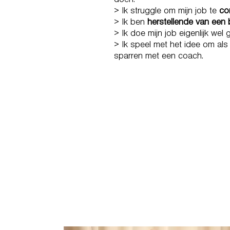
doen.
> Ik struggle om mijn job te
co
> Ik ben
herstellende van een 
> Ik doe mijn job eigenlijk we
> Ik speel met het idee om al
sparren met een coach.
IT’S A BEAUTIFUL T
PASSION 