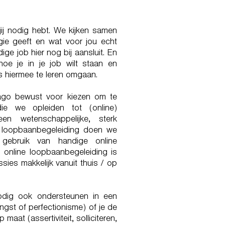
ij nodig hebt. We kijken samen
rgie geeft en wat voor jou echt
dige job hier nog bij aansluit. En
e je in je job wilt staan en
 hiermee te leren omgaan.
ago bewust voor kiezen om te
e we opleiden tot (online)
n wetenschappelijke, sterk
e loopbaanbegeleiding doen we
gebruik van handige online
 online loopbaanbegeleiding is
ssies makkelijk vanuit thuis / op
odig ook ondersteunen in een
angst of perfectionisme) of je de
aat (assertiviteit, solliciteren,