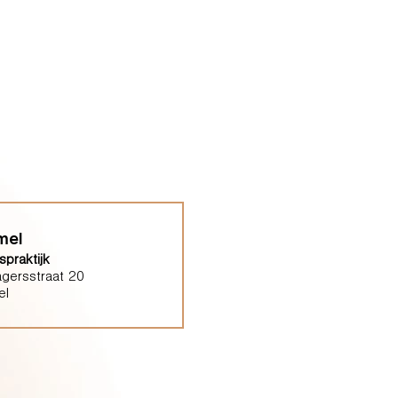
mel
praktijk
gersstraat 20
el