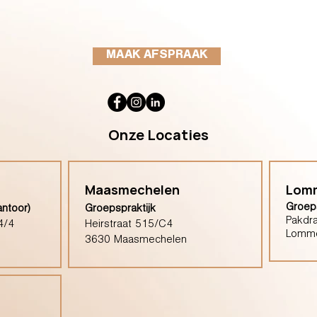
MAAK AFSPRAAK
Onze Locaties
Maasmechelen
Lom
Groeps
antoor)
Groepspraktijk
Pakdra
4/4
Heirstraat 515/C4
Lomm
3630 Maasmechelen