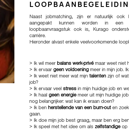
LOOPBAANBEGELEIDIN
Naast jobmatching, zijn er natuurlijk oo
aangepakt kunnen worden in een lo
loopbaanvraagstuk ook is, Kurago onderst
carrière.
Hieronder alvast enkele veelvoorkomende lo
> Ik wil meer
balans werk-privé
maar weet niet 
> Ik ervaar
geen voldoening
meer in mijn job. I
> Ik weet niet meer wat mijn
talenten
zijn of wa
job?
> Ik ervaar veel
stress
in mijn huidige job en w
> Ik haal
geen energie
meer uit mijn huidige jo
nog belangrijker: wat kan ik eraan doen?
> Ik ben
herstellende van een burn-out
en zoek
gaan.
> Ik doe mijn job best graag, maar ben erg b
> Ik speel met het idee om als
zelfstandige
op t