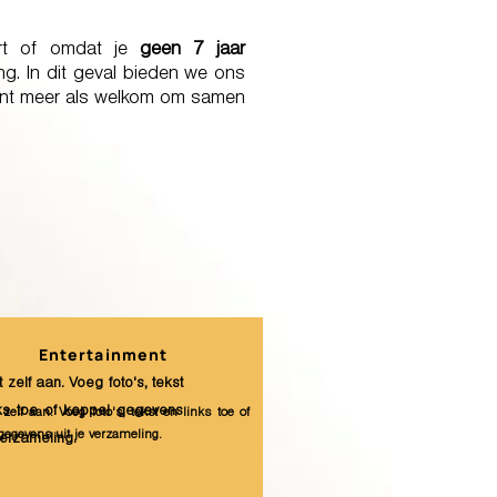
rt of omdat je
geen 7 jaar
g. In dit geval bieden we ons
ent meer als welkom om samen
Entertainment
t zelf aan. Voeg foto's, tekst
nks toe of koppel gegevens
 zelf aan. Voeg foto's, tekst en links toe of
gegevens uit je verzameling.
 verzameling.