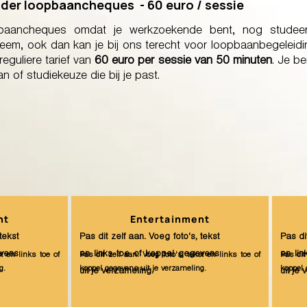
er loopbaancheques - 60 euro / sessie
baancheques omdat je werkzoekende bent, nog studee
em, ook dan kan je bij ons terecht voor loopbaanbegeleidin
reguliere tarief van
60 euro per sessie van 50 minuten
. Je b
 of studiekeuze die bij je past.
nt
Entertainment
tekst
Pas dit zelf aan. Voeg foto's, tekst
Pas di
evens
en links toe of koppel gegevens
en li
st en links toe of
Pas dit zelf aan. Voeg foto's, tekst en links toe of
Pas dit
g.
koppel gegevens uit je verzameling.
koppel 
uit je verzameling.
uit je