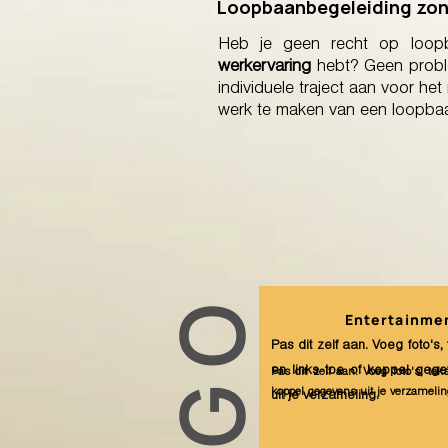
Loopbaanbegeleiding zond
Heb je geen recht op loop
werkervaring
hebt? Geen proble
individuele traject aan voor het 
werk te maken van een loopbaan
Entertainme
Pas dit zelf aan. Voeg foto's, 
en links toe of koppel geg
Pas dit zelf aan. Voeg foto's, tek
koppel gegevens uit je verzamelin
uit je verzameling.