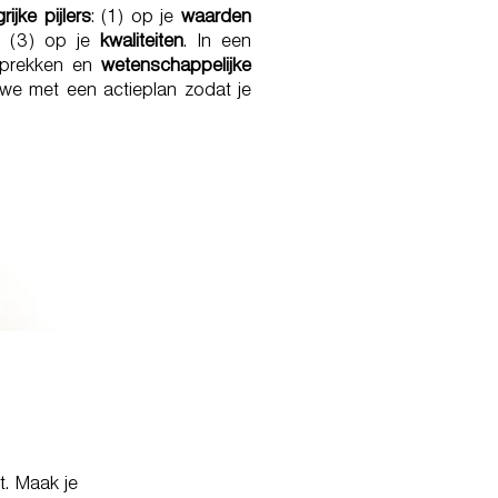
rijke pijlers
: (1) op je
waarden
n (3) op je
kwaliteiten
. In een
esprekken en
wetenschappelijke
n we met een actieplan zodat je
t. Maak je