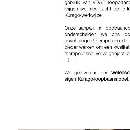
gebruik van VDAB loopbaanche
krijgen we meer zicht op je
l
Kurago-werkwijze.
Onze aanpak in loopbaancoac
onderscheiden we ons d
psychologen/therapeuten die
dieper werken om een kwalitati
therapeutisch vervolgtraject of
…).
We geloven in een
wetensc
eigen
Kurago-loopbaanmodel.
IT’S A BEAUTIFUL
PASSIO