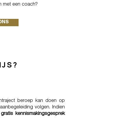
ren met een coach?
ONS
IJS?
ntraject beroep kan doen op
anbegeleiding volgen. Indien
n
gratis kennismakingsgesprek