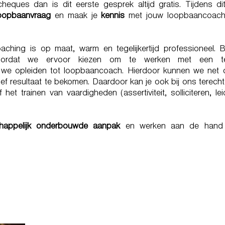
ques dan is dit eerste gesprek altijd gratis. Tijdens di
oopbaanvraag
en maak je
kennis
met jouw loopbaancoach
hing is op maat, warm en tegelijkertijd professioneel. B
oordat we ervoor kiezen om te werken met een 
 we opleiden tot loopbaancoach. Hierdoor kunnen we net d
ef resultaat te bekomen. Daardoor kan je ook bij ons terech
 het trainen van vaardigheden (assertiviteit, solliciteren, le
happelijk onderbouwde aanpak
en werken aan de hand
 THING WHEN A CAREER AND A
N COME TOGETHER