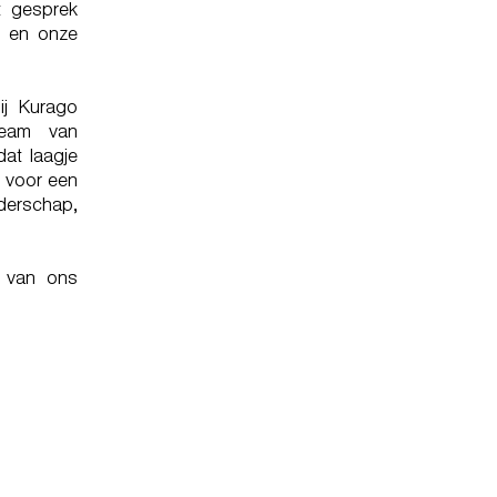
t gesprek
 en onze
ij Kurago
team van
at laagje
t voor een
iderschap,
 van ons