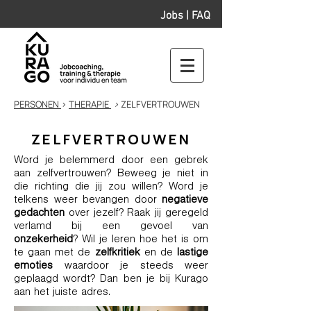
Jobs
|
FAQ
PERSONEN
>
THERAPIE
>
ZELFVERTROUWEN
ZELFVERTROUWEN
Word je belemmerd door een gebrek
aan zelfvertrouwen? Beweeg je niet in
die richting die jij zou willen? Word je
telkens weer bevangen door
negatieve
gedachten
over jezelf? Raak jij geregeld
verlamd bij een gevoel van
onzekerheid
? Wil je leren hoe het is om
te gaan met de
zelfkritiek
en de
lastige
emoties
waardoor je steeds weer
geplaagd wordt? Dan ben je bij Kurago
aan het juiste adres.