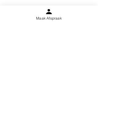
Maak Afspraak
Hasselt
Groepspraktijk (Hoofdkantoor)
Ferdinand Verbiestlaan 4/4
3500 Hasselt
Maasmechelen
Groepspraktijk
Heirstraat 515/C4
3630 Maasmechelen
Lommel
Groepspraktijk
Pakdragersstraat 20
Lommel