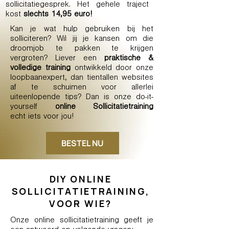
sollicitatiegesprek. Het gehele traject
kost
slechts 14,95 euro!
Kan je wat hulp gebruiken bij het
solliciteren? Wil jij je kansen om die
droomjob te pakken te krijgen
vergroten? Liever een
praktische &
volledige training
ontwikkeld door onze
loopbaanexpert, dan tientallen websites
af te schuimen voor allerlei
uiteenlopende tips? Dan is onze do-it-
yourself
online Sollicitatietraining
echt
iets voor jou!
BESTEL NU
DIY ONLINE
SOLLICITATIETRAINING,
VOOR WIE?
Onze online sollicitatietraining geeft je