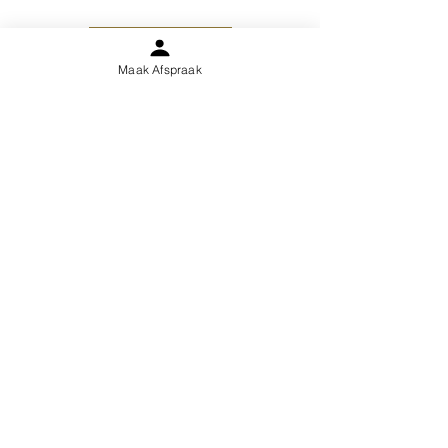
BESTEL NU
Maak Afspraak
Heb je nog vragen over dit online traject?
Contacteer ons dan op
info@kurago.be
.
MAAK AFSPRAAK
Onze Locaties