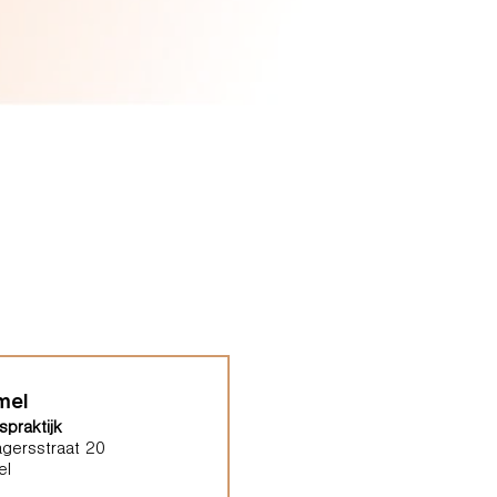
mel
praktijk
gersstraat 20
el