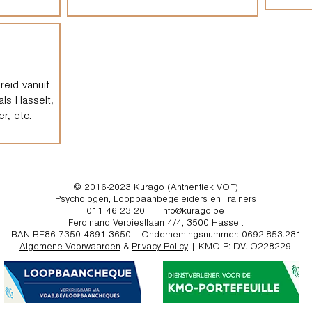
eid vanuit
als Hasselt,
r, etc.
© 2016-2023 Kurago (Anthentiek VOF)
Psychologen, Loopbaanbegeleiders en Trainers
011 46 23 20
|
info@kurago.be
Ferdinand Verbiestlaan 4/4, 3500 Hasselt
IBAN BE86 7350 4891 3650 | Ondernemingsnummer: 0692.853.281
Algemene Voorwaarden
&
Privacy Policy
| KMO-P: DV. O228229