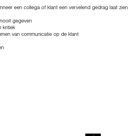
nneer een collega of klant een vervelend gedrag laat zien
 nooit gegeven
 kritiek
emmen van communicatie op de klant
en
N IS THE KEY TO
 CAREER SUCCESS