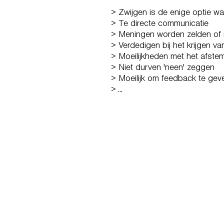
> Zwijgen is de enige optie wa
> Te directe communicatie
> Meningen worden zelden of
> Verdedigen bij het krijgen van
> Moeilijkheden met het afst
> Niet durven 'neen' zeggen
> Moeilijk om feedback te gev
> ...
COMMUNICATIO
PERSONAL AN