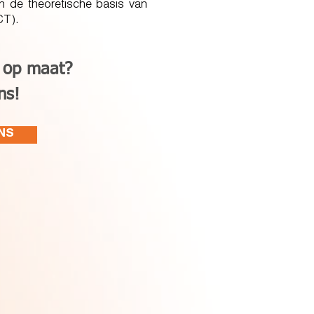
n de theoretische basis van
T).
 op maat?
ons!
NS