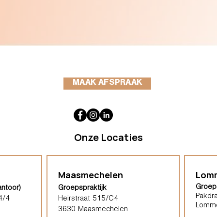
MAAK AFSPRAAK
Onze Locaties
Maasmechelen
Lom
Groeps
antoor)
Groepspraktijk
Pakdra
4/4
Heirstraat 515/C4
Lomm
3630 Maasmechelen