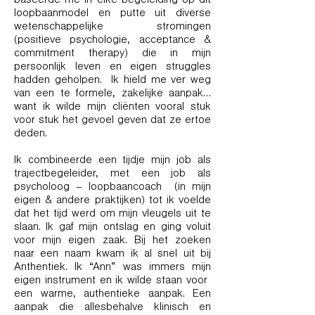
baseerde me in elke begeleiding op dit
loopbaanmodel en putte uit diverse
wetenschappelijke stromingen
(positieve psychologie, acceptance &
commitment therapy) die in mijn
persoonlijk leven en eigen struggles
hadden geholpen. Ik hield me ver weg
van een te formele, zakelijke aanpak…
want ik wilde mijn cliënten vooral stuk
voor stuk het gevoel geven dat ze ertoe
deden.
Ik combineerde een tijdje mijn job als
trajectbegeleider, met een job als
psycholoog – loopbaancoach (in mijn
eigen & andere praktijken) tot ik voelde
dat het tijd werd om mijn vleugels uit te
slaan. Ik gaf mijn ontslag en ging voluit
voor mijn eigen zaak. Bij het zoeken
naar een naam kwam ik al snel uit bij
Anthentiek. Ik “Ann” was immers mijn
eigen instrument en ik wilde staan voor
een warme, authentieke aanpak. Een
aanpak die allesbehalve klinisch en