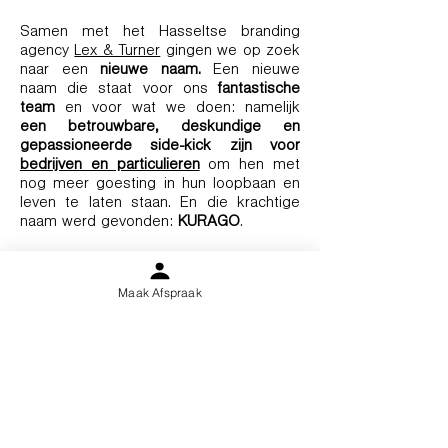
Samen met het Hasseltse branding
agency
Lex & Turner
gingen we op zoek
naar een
nieuwe naam.
Een nieuwe
naam die staat voor ons
fantastische
team
en voor wat we doen: namelijk
een betrouwbare, deskundige en
gepassioneerde side-kick zijn voor
bedrijven en particulieren
om hen met
nog meer goesting in hun loopbaan en
leven te laten staan. En die krachtige
naam werd gevonden:
KURAGO
.
We beloven je wel dat het authentieke,
het warme, het persoonlijke en
Maak Afspraak
deskundige waar Anthentiek voor stond,
bewaard zal blijven. Het zit namelijk
rotsvast in
ons DNA
verweven. En wij
hopen in elke vezel dat jij het voelt van
het moment dat jij bij ons binnenstapt.
Warme groetjes,
Ann