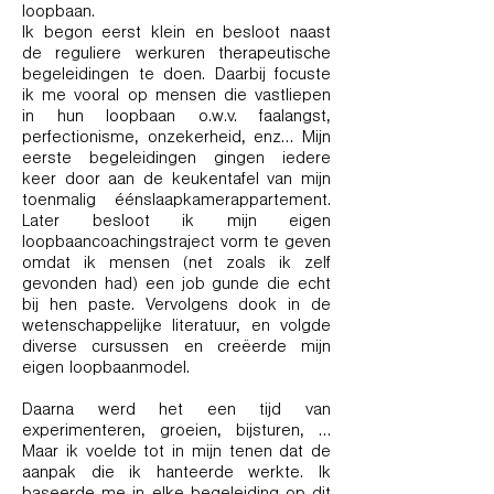
loopbaan.
Ik begon eerst klein en besloot naast
de reguliere werkuren therapeutische
begeleidingen te doen. Daarbij focuste
ik me vooral op mensen die vastliepen
in hun loopbaan o.w.v. faalangst,
perfectionisme, onzekerheid, enz… Mijn
eerste begeleidingen gingen iedere
keer door aan de keukentafel van mijn
toenmalig éénslaapkamerappartement.
Later besloot ik mijn eigen
loopbaancoachingstraject vorm te geven
omdat ik mensen (net zoals ik zelf
gevonden had) een job gunde die echt
bij hen paste. Vervolgens dook in de
wetenschappelijke literatuur, en volgde
diverse cursussen en creëerde mijn
eigen loopbaanmodel.
Daarna werd het een tijd van
experimenteren, groeien, bijsturen, …
Maar ik voelde tot in mijn tenen dat de
aanpak die ik hanteerde werkte. Ik