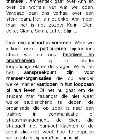
thentiek
… Anthentiek gaat over Ann en
over de wortels van wat we doen.
Vandaag gaat ons verhaal over een
sterk team. Het is niet enkel Ann meer,
maar het is net zozeer
Karin
,
Ellen
,
Joke
,
Glenn
,
Sarah
,
Lotte
,
Stijn
,…
Ook
ons aanbod is verbreed
. Waar we
initieel enkel
particulieren
bijstonden,
staan we nu ook
bedrijven en
ondernemers
bij in allerlei
loopbaangerelateerde vragen. Wij willen
het
aanspreekpunt zijn voor
mensen/organisaties
die op eender
welke manier
vastlopen in hun loopbaan
of hun leven
. Of het nu gaat om de
student met faalangst die niet weet
welke studierichting te kiezen, de
organisatie die op zoek is naar een
training in communicatie of
stressmanagement, de cliënt die
struggelt met burn-out klachten of de
cliënt die niet weet hoe te bepalen
welke job er bij hem/haar aansluit.