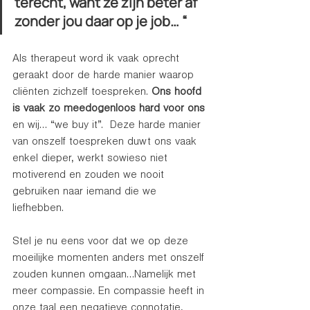
terecht, want ze zijn beter af 
zonder jou daar op je job… “
Als therapeut word ik vaak oprecht 
geraakt door de harde manier waarop 
cliënten zichzelf toespreken. 
Ons hoofd 
is vaak zo meedogenloos hard voor ons
en wij… “we buy it”.  Deze harde manier 
van onszelf toespreken duwt ons vaak 
enkel dieper, werkt sowieso niet 
motiverend en zouden we nooit  
gebruiken naar iemand die we 
liefhebben.
Stel je nu eens voor dat we op deze 
moeilijke momenten anders met onszelf 
zouden kunnen omgaan…Namelijk met 
meer compassie. En compassie heeft in 
onze taal een negatieve connotatie, 