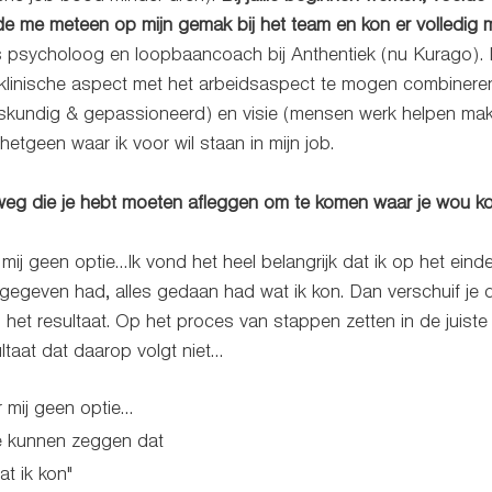
de me meteen op mijn gemak bij het team en kon er volledig me
s psycholoog en loopbaancoach bij Anthentiek (nu Kurago). I
klinische aspect met het arbeidsaspect te mogen combineren. 
kundig & gepassioneerd) en visie (mensen werk helpen mak
j hetgeen waar ik voor wil staan in mijn job. 
e weg die je hebt moeten afleggen om te komen waar je wou k
j geen optie…Ik vond het heel belangrijk dat ik op het einde 
 gegeven had, alles gedaan had wat ik kon. Dan verschuif je d
et resultaat. Op het proces van stappen zetten in de juiste r
ultaat dat daarop volgt niet…
 mij geen optie…
e kunnen zeggen dat
t ik kon"