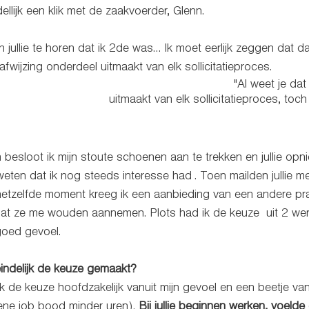
llijk een klik met de zaakvoerder, Glenn. 
 jullie te horen dat ik 2de was… Ik moet eerlijk zeggen dat dat
afwijzing onderdeel uitmaakt van elk sollicitatieproces. 
	"Al weet je dat afwijzing onderdeel 
uitmaakt van elk sollicitatieproces, toch is
esloot ik mijn stoute schoenen aan te trekken en jullie opni
weten dat ik nog steeds interesse had . Toen mailden jullie m
etzelfde moment kreeg ik een aanbieding van een andere prakt
dat ze me wouden aannemen. Plots had ik de keuze  uit 2 wer
goed gevoel. 
eindelijk de keuze gemaakt?
ik de keuze hoofdzakelijk vanuit mijn gevoel en een beetje van
ne job bood minder uren). 
Bij jullie beginnen werken, voelde