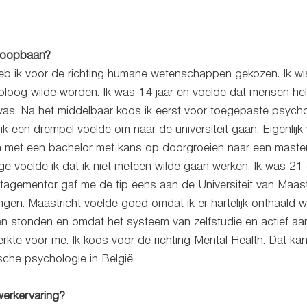
 loopbaan?
eb ik voor de richting humane wetenschappen gekozen. Ik wist 
holoog wilde worden. Ik was 14 jaar en voelde dat mensen he
 was. Na het middelbaar koos ik eerst voor toegepaste psych
 een drempel voelde om naar de universiteit gaan. Eigenlijk 
 met een bachelor met kans op doorgroeien naar een master, v
tage voelde ik dat ik niet meteen wilde gaan werken. Ik was 21
stagementor gaf me de tip eens aan de Universiteit van Maastr
ngen. Maastricht voelde goed omdat ik er hartelijk onthaald 
ten stonden en omdat het systeem van zelfstudie en actief aa
rkte voor me. Ik koos voor de richting Mental Health. Dat kan j
ische psychologie in België. 
werkervaring?