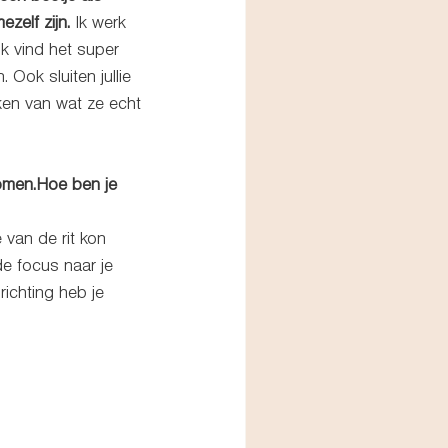
zelf zijn. 
Ik werk  
k vind het super 
Ook sluiten jullie 
en van wat ze echt 
omen.Hoe ben je 
van de rit kon 
e focus naar je 
ichting heb je 