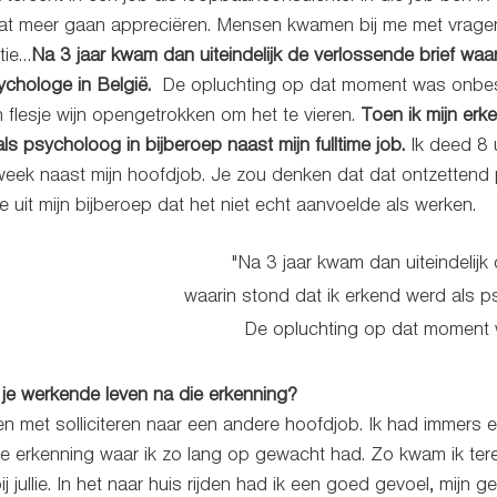
at meer gaan appreciëren. Mensen kwamen bij me met vrage
tie…
Na 3 jaar kwam dan uiteindelijk de verlossende brief waar
chologe in België. 
 De opluchting op dat moment was onbesch
lesje wijn opengetrokken om het te vieren. 
Toen ik mijn erk
 psycholoog in bijberoep naast mijn fulltime job.
 Ik deed 8
eek naast mijn hoofdjob. Je zou denken dat dat ontzettend p
e uit mijn bijberoep dat het niet echt aanvoelde als werken. 
"Na 3 jaar kwam dan uiteindelijk
 waarin stond dat ik erkend werd als p
De opluchting op dat moment wa
je werkende leven na die erkenning?
 met solliciteren naar een andere hoofdjob. Ik had immers ein
ie erkenning waar ik zo lang op gewacht had. Zo kwam ik tere
ij jullie. In het naar huis rijden had ik een goed gevoel, mijn ge