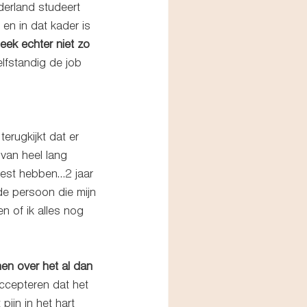
ederland studeert 
en in dat kader is 
leek echter niet zo 
elfstandig de job 
terugkijkt dat er 
van heel lang 
oest hebben…2 jaar 
de persoon die mijn 
 of ik alles nog 
en over het al dan 
ccepteren dat het 
ijn in het hart 