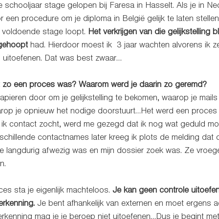
te schooljaar stage gelopen bij Faresa in Hasselt. Als je in N
 een procedure om je diploma in België gelijk te laten stellen 
e voldoende stage loopt. 
Het verkrijgen van die gelijkstelling b
 gehoopt 
had. Hierdoor moest ik  3 jaar wachten alvorens ik z
 uitoefenen. Dat was best zwaar… 
t zo een proces was? Waarom werd je daarin zo geremd?
 papieren door om je gelijkstelling te bekomen, waarop je mails 
rop je opnieuw het nodige doorstuurt…Het werd een proces 
 ik contact zocht, werd me gezegd dat ik nog wat geduld m
chillende contactnames later kreeg ik plots de melding dat 
 langdurig afwezig was en mijn dossier zoek was. Ze vroegen
n. 
s sta je eigenlijk machteloos. 
Je kan geen controle uitoefen
 erkenning.
 Je bent afhankelijk van externen en moet ergens a
 erkenning mag je je beroep niet uitoefenen…Dus je begint met p