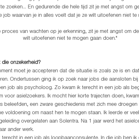
f te zoeken… En gedurende die hele tijd zit je met angst om g
e job waarvan je in alles voelt dat je ze wilt uitoefenen niet 
 proces van wachten op je erkenning, zit je met angst om de 
wilt uitoefenen niet te mogen gaan doen."
 die onzekerheid?
nt moet je accepteren dat de situatie is zoals ze is en dat 
ren. Ondertussen ging ik op zoek naar jobs die aansloten bij w
en job als psycholoog. Zo kwam ik terecht in een job als beg
voor asielzoekers. Ik mocht hier korte trajecten doen, kwam
s beleefden, een zware geschiedenis met zich mee droegen
voldoening om naast hen te mogen staan. Ik leerde er veel b
leiding overgelaten aan Solentra. Na 1 jaar werd het asielc
aar ander werk. 
terecht in een job als loopbaanconsulente. In die job ben ik