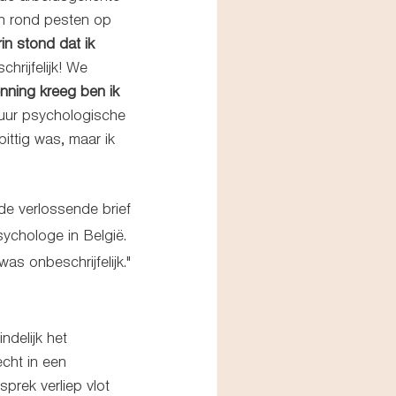
n rond pesten op 
in stond dat ik 
rijfelijk! We 
enning kreeg ben ik 
 uur psychologische 
ittig was, maar ik 
 de verlossende brief
sychologe in België. 
s onbeschrijfelijk."
delijk het 
cht in een 
sprek verliep vlot 