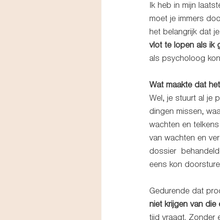
Ik heb in mijn laats
moet je immers door
het belangrijk dat j
vlot te lopen als ik
als psycholoog kon
Wat maakte dat he
Wel, je stuurt al je
dingen missen, waa
wachten en telkens
van wachten en vers
dossier  behandelde
eens kon doorsture
Gedurende dat proce
niet krijgen van die
tijd vraagt. Zonder